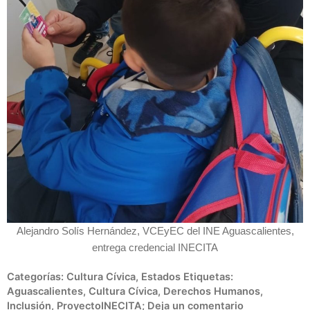
Alejandro Solís Hernández, VCEyEC del INE Aguascalientes,
entrega credencial INECITA
Categorías:
Cultura Cívica
,
Estados
Etiquetas:
Aguascalientes
,
Cultura Cívica
,
Derechos Humanos
,
Inclusión
,
ProyectoINECITA;
Deja un comentario