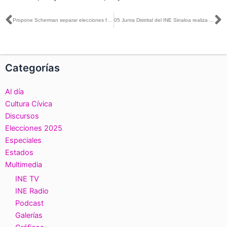
Ant
S
Propone Scherman separar elecciones federales y judiciales
05 Junta Distrital del INE Sinaloa realiza devolución de resultados con actividades lúdicas en Jardín de Niños
Categorías
Al día
Cultura Cívica
Discursos
Elecciones 2025
Especiales
Estados
Multimedia
INE TV
INE Radio
Podcast
Galerías