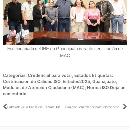
Funcionariado del INE en Guanajuato durante certificación de
MAC
Categorías:
Credencial para votar
,
Estados
Etiquetas:
Certificación de Calidad ISO
,
Estados2025
,
Guanajuato
,
Módulos de Atención Ciudadana (MAC)
,
Norma ISO
Deja un
comentario
Ant
S
Entrevista de la Consejera Electoral Claudia Zavala con Pascal Beltrán para Grupo Imagen
Propone Scherman separar elecciones federales y judiciales