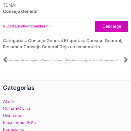
TEMA:
Consejo General
Descarga
RESUMEN-86-(noviembre-4)
Categorías:
Consejo General
Etiquetas:
Consejo General
,
Resumen Consejo General
Deja un comentario
Ant
S
Resumen de la Segunda Sesión Extraordinaria del Consejo General del INE, 4 de noviembre de 2025
Versión estenográfica de la reunión INE-AMCEE, para la recepción de sus propuestas para ser entregadas a la Comisión Presidencial de la Reforma Electoral y al Poder Legislativo
Categorías
Al día
Cultura Cívica
Discursos
Elecciones 2025
Especiales