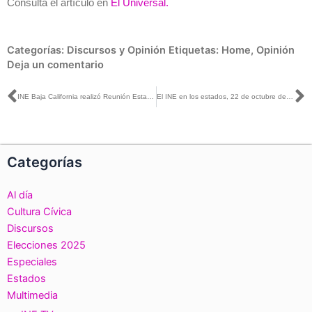
Consulta el artículo en
El Universal.
Categorías:
Discursos y Opinión
Etiquetas:
Home
,
Opinión
Deja un comentario
Ant
S
INE Baja California realizó Reunión Estatal de Vocales de las Juntas Local y Distritales Ejecutivas
El INE en los estados, 22 de octubre de 2025
Categorías
Al día
Cultura Cívica
Discursos
Elecciones 2025
Especiales
Estados
Multimedia