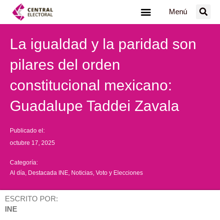
Ir
Menú
al
contenido
La igualdad y la paridad son
pilares del orden
constitucional mexicano:
Guadalupe Taddei Zavala
Publicado el:
octubre 17, 2025
Categoría:
Al día
,
Destacada INE
,
Noticias
,
Voto y Elecciones
ESCRITO POR:
INE