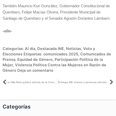
También Mauricio Kuri González, Gobernador Constitucional de
Querétaro, Felipe Macías Olvera, Presidente Municipal de
Santiago de Querétaro y el Senador Agustín Dorantes Lámbarri.
-o0o-
Categorías:
Al día
,
Destacada INE
,
Noticias
,
Voto y
Elecciones
Etiquetas:
comunicados 2025
,
Comunicados de
Prensa
,
Equidad de Género
,
Participación Política de la
Mujer
,
Violencia Política Contra las Mujeres en Razón de
Género
Deja un comentario
Ant
S
La Silla Rota publica artículo de la Consejera Carla Humphrey
Entrega INE víveres a personas afectadas por las lluvias
Categorías