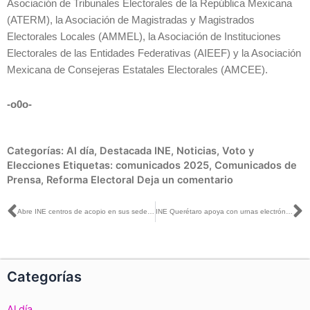
Asociación de Tribunales Electorales de la República Mexicana
(ATERM), la Asociación de Magistradas y Magistrados
Electorales Locales (AMMEL), la Asociación de Instituciones
Electorales de las Entidades Federativas (AIEEF) y la Asociación
Mexicana de Consejeras Estatales Electorales (AMCEE).
-o0o-
Categorías:
Al día
,
Destacada INE
,
Noticias
,
Voto y
Elecciones
Etiquetas:
comunicados 2025
,
Comunicados de
Prensa
,
Reforma Electoral
Deja un comentario
Ant
S
Abre INE centros de acopio en sus sedes de la Ciudad de México para apoyar a personas afectadas por las lluvias
INE Querétaro apoya con urnas electrónicas a la elección estudiantil de secundaria en San Juan del Río
Categorías
Al día