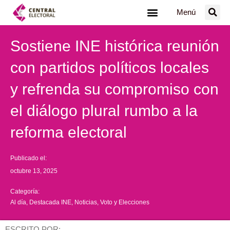
Ir
Menú
al
contenido
Sostiene INE histórica reunión
con partidos políticos locales
y refrenda su compromiso con
el diálogo plural rumbo a la
reforma electoral
Publicado el:
octubre 13, 2025
Categoría:
Al día
,
Destacada INE
,
Noticias
,
Voto y Elecciones
ESCRITO POR: