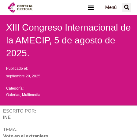
Ir
Menú
al
contenido
XIII Congreso Internacional de
la AMECIP, 5 de agosto de
2025.
Publicado el:
septiembre 29, 2025
Categoría:
Galerías
,
Multimedia
ESCRITO POR:
INE
TEMA:
Voto en el extranjero