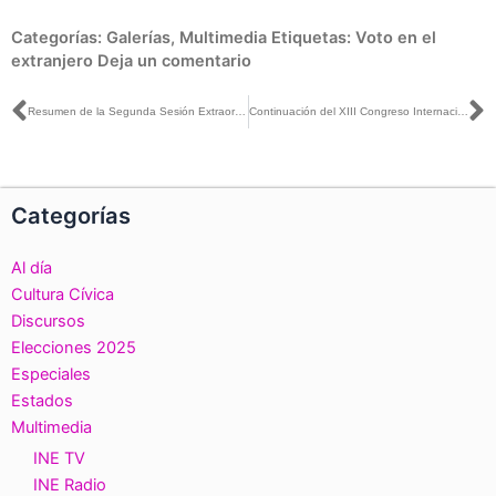
Categorías:
Galerías
,
Multimedia
Etiquetas:
Voto en el
extranjero
Deja un comentario
Ant
S
Resumen de la Segunda Sesión Extraordinaria del Consejo General del INE, 25 de septiembre de 2025
Continuación del XIII Congreso Internacional de la AMECIP, 6 de agosto de 2025.
Categorías
Al día
Cultura Cívica
Discursos
Elecciones 2025
Especiales
Estados
Multimedia
INE TV
INE Radio