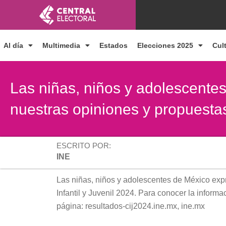
Ir
al
contenido
Al día
Multimedia
Estados
Elecciones 2025
Cul
Las niñas, niños y adolescent
nuestras opiniones y propuesta
ESCRITO POR:
INE
Las niñas, niños y adolescentes de México exp
Infantil y Juvenil 2024. Para conocer la informac
página: resultados-cij2024.ine.mx, ine.mx