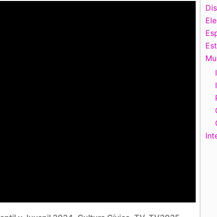
Di
El
Esp
Es
Mu
Int