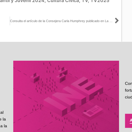
antil y Juvenil 2024
,
Cultura Cívica
,
TV
,
TV2025
Sigu
Consulta el artículo de la Consejera Carla Humphrey publicado en La Silla Rota
Con
for
ciu
al
 la
a la