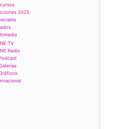
scursos
ecciones 2025
eciales
tados
ltimedia
INE TV
INE Radio
Podcast
Galerías
Gráficos
ernacional