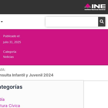
Buscar
Publicado el:
julio 31, 2025
Categoría:
Noticias
MA:
sulta Infantil y Juvenil 2024
tegorías
día
tura Cívica