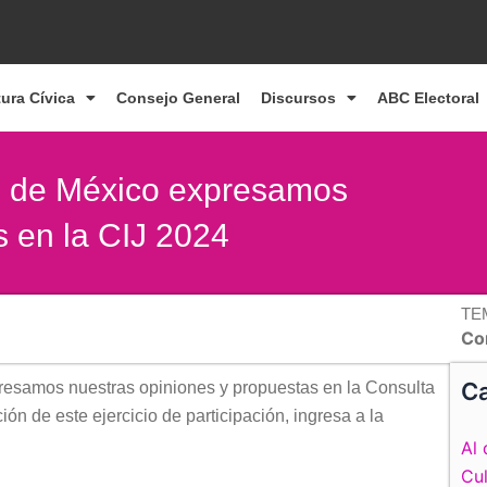
tura Cívica
Consejo General
Discursos
ABC Electoral
es de México expresamos
s en la CIJ 2024
TE
Con
Ca
resamos nuestras opiniones y propuestas en la Consulta
ión de este ejercicio de participación, ingresa a la
Al 
Cul