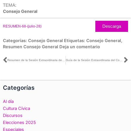
TEMA:
Consejo General
Descarga
RESUMEN-68-(julio-28)
Categorías:
Consejo General
Etiquetas:
Consejo General
,
Resumen Consejo General
Deja un comentario
Ant
S
Resumen de la Sesión Extraordinaria del Consejo General del INE, 28 de julio de 2025
Guía de la Sesión Extraordinaria del Consejo General del INE, 28 de julio de 2025
Categorías
Al día
Cultura Cívica
Discursos
Elecciones 2025
Especiales