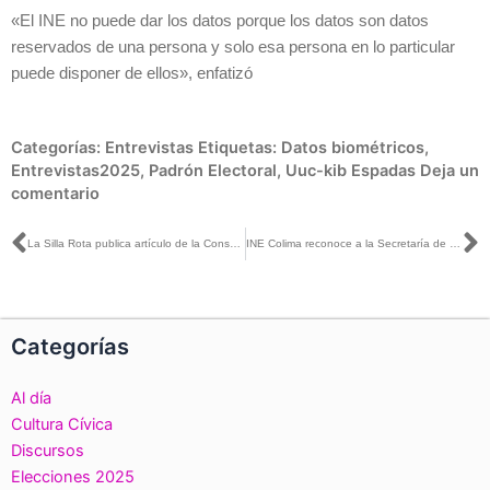
«El INE no puede dar los datos porque los datos son datos
reservados de una persona y solo esa persona en lo particular
puede disponer de ellos», enfatizó
Categorías:
Entrevistas
Etiquetas:
Datos biométricos
,
Entrevistas2025
,
Padrón Electoral
,
Uuc-kib Espadas
Deja un
comentario
Ant
S
La Silla Rota publica artículo de la Consejera Norma Irene de la Cruz
INE Colima reconoce a la Secretaría de Educación Estatal por su apoyo durante el Proceso Electoral Extraordinario 2024-2025
Categorías
Al día
Cultura Cívica
Discursos
Elecciones 2025