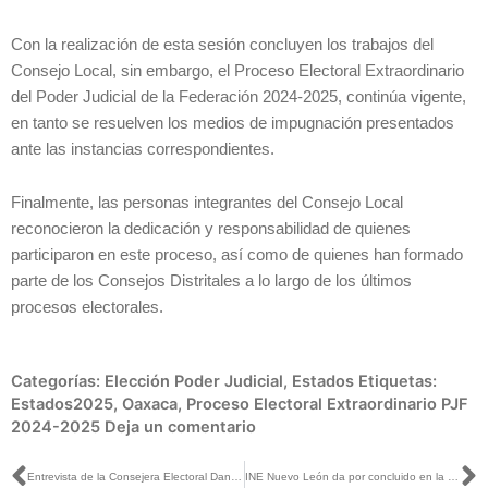
Con la realización de esta sesión concluyen los trabajos del
Consejo Local, sin embargo, el Proceso Electoral Extraordinario
del Poder Judicial de la Federación 2024-2025, continúa vigente,
en tanto se resuelven los medios de impugnación presentados
ante las instancias correspondientes.
Finalmente, las personas integrantes del Consejo Local
reconocieron la dedicación y responsabilidad de quienes
participaron en este proceso, así como de quienes han formado
parte de los Consejos Distritales a lo largo de los últimos
procesos electorales.
Categorías:
Elección Poder Judicial
,
Estados
Etiquetas:
Estados2025
,
Oaxaca
,
Proceso Electoral Extraordinario PJF
2024-2025
Deja un comentario
Ant
S
Entrevista de la Consejera Electoral Dania Ravel con Guillermo Ortega para Financiero Televisión
INE Nuevo León da por concluido en la entidad el Proceso Electoral Extraordinario del Poder Judicial de la Federación 2024-2025