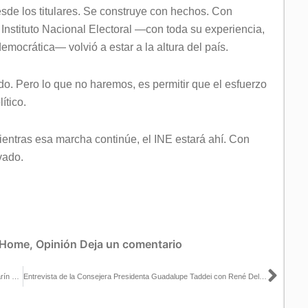
desde los titulares. Se construye con hechos. Con
e Instituto Nacional Electoral —con toda su experiencia,
emocrática— volvió a estar a la altura del país.
 Pero lo que no haremos, es permitir que el esfuerzo
ítico.
ntras esa marcha continúe, el INE estará ahí. Con
vado.
Home
,
Opinión
Deja un comentario
Sigu
Entrevista de la Consejera Electoral Claudia Zavala con Carlos Marín para Milenio TV (2° parte)
Entrevista de la Consejera Presidenta Guadalupe Taddei con René Delgado para Financiero TV