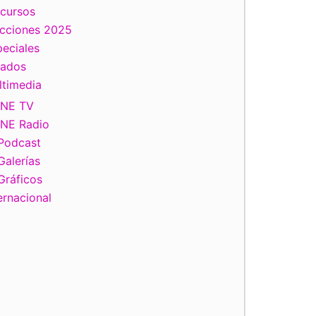
scursos
ecciones 2025
eciales
tados
ltimedia
INE TV
INE Radio
Podcast
Galerías
Gráficos
ernacional