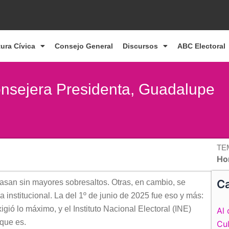
tura Cívica
Consejo General
Discursos
ABC Electoral
Consejera Presidenta, Guadalupe
TE
Ho
Ca
asan sin mayores sobresaltos. Otras, en cambio, se
 institucional. La del 1º de junio de 2025 fue eso y más:
ó lo máximo, y el Instituto Nacional Electoral (INE)
Al 
 que es.
Cul