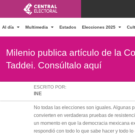
Ir
al
contenido
Al día
Multimedia
Estados
Elecciones 2025
Cul
Milenio publica artículo de la 
Taddei. Consúltalo aquí
ESCRITO POR:
INE
No todas las elecciones son iguales. Algunas p
convierten en verdaderas pruebas de resistencia
un momento en que la democracia mexicana exigi
respondió con todo lo que sabe hacer y todo lo