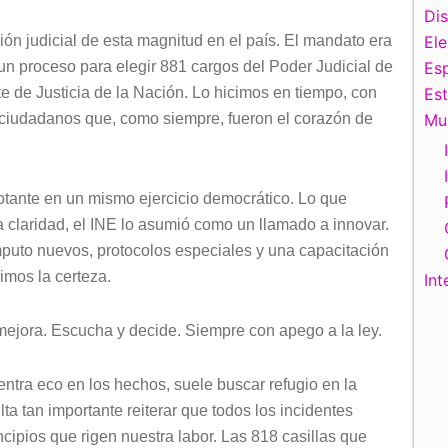
Di
ón judicial de esta magnitud en el país. El mandato era
El
, un proceso para elegir 881 cargos del Poder Judicial de
Esp
e de Justicia de la Nación. Lo hicimos en tiempo, con
Es
e ciudadanos que, como siempre, fueron el corazón de
Mu
votante en un mismo ejercicio democrático. Lo que
 claridad, el INE lo asumió como un llamado a innovar.
mputo nuevos, protocolos especiales y una capacitación
imos la certeza.
Int
mejora. Escucha y decide. Siempre con apego a la ley.
ntra eco en los hechos, suele buscar refugio en la
lta tan importante reiterar que todos los incidentes
cipios que rigen nuestra labor. Las 818 casillas que