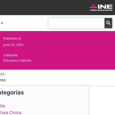
Buscar
Publicado el:
junio 25, 2025
Categoría:
Discursos y Opinión
MA:
me
tegorías
día
tura Cívica