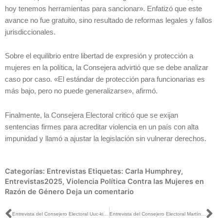
hoy tenemos herramientas para sancionar». Enfatizó que este
avance no fue gratuito, sino resultado de reformas legales y fallos
jurisdiccionales.
Sobre el equilibrio entre libertad de expresión y protección a
mujeres en la política, la Consejera advirtió que se debe analizar
caso por caso. «El estándar de protección para funcionarias es
más bajo, pero no puede generalizarse», afirmó.
Finalmente, la Consejera Electoral criticó que se exijan
sentencias firmes para acreditar violencia en un país con alta
impunidad y llamó a ajustar la legislación sin vulnerar derechos.
Categorías:
Entrevistas
Etiquetas:
Carla Humphrey
,
Entrevistas2025
,
Violencia Política Contra las Mujeres en
Razón de Género
Deja un comentario
Entrevista del Consejero Electoral Uuc-kib Espadas con Adriana Delgado para El Heraldo Radio
Entrevista del Consejero Electoral Martín Faz con Pedro Gamboa para Milenio TV