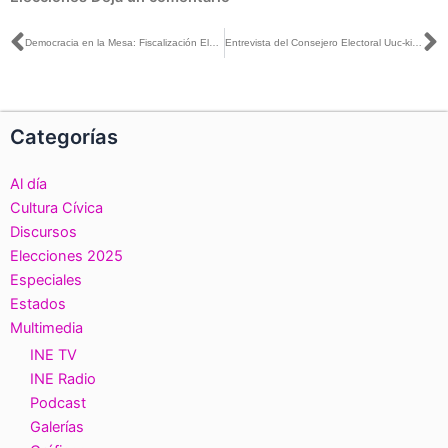
Ant
S
Democracia en la Mesa: Fiscalización Elección del Poder Judicial
Entrevista del Consejero Electoral Uuc-kib Espadas con René Cervera para Promo-Estéreo
Categorías
Al día
Cultura Cívica
Discursos
Elecciones 2025
Especiales
Estados
Multimedia
INE TV
INE Radio
Podcast
Galerías