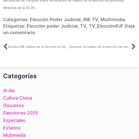
Aprobación de cómputo final y declaración de validez de la elección de personas
Ministras de la SCJN
Categorías:
Elección Poder Judicial
,
INE TV
,
Multimedia
Etiquetas:
Elección poder Judicial
,
TV
,
TV_ElecciónPJF
Deja
un comentario
Ant
S
Declara INE validez de la elección de Ministras y Ministros de la Suprema Corte de Justicia de la Nación
Declaran la validez de la elección de ministras y ministros de la SCJN
Categorías
Al día
Cultura Cívica
Discursos
Elecciones 2025
Especiales
Estados
Multimedia