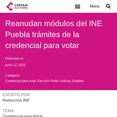
Ir
Menú
al
contenido
Reanudan módulos del INE
Puebla trámites de la
credencial para votar
Publicado el:
junio 12, 2025
Categoría:
Credencial para votar
,
Elección Poder Judicial
,
Estados
ESCRITO POR:
Redacción INE
TEMA:
Credencial para Votar