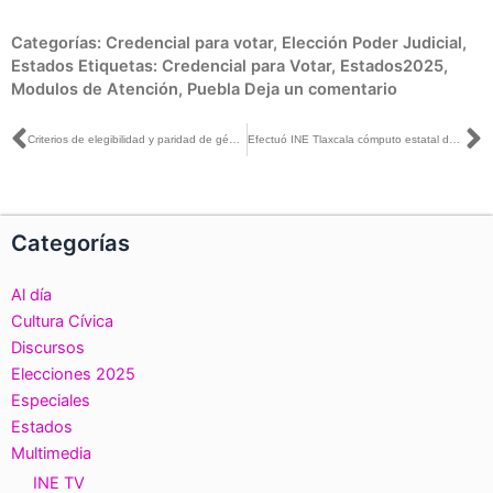
Categorías:
Credencial para votar
,
Elección Poder Judicial
,
Estados
Etiquetas:
Credencial para Votar
,
Estados2025
,
Modulos de Atención
,
Puebla
Deja un comentario
Ant
S
Criterios de elegibilidad y paridad de género para la definición de candidaturas ganadoras de la Elección Judicial
Efectuó INE Tlaxcala cómputo estatal de elecciones del Poder Judicial de la Federación 2024-2025
Categorías
Al día
Cultura Cívica
Discursos
Elecciones 2025
Especiales
Estados
Multimedia
INE TV