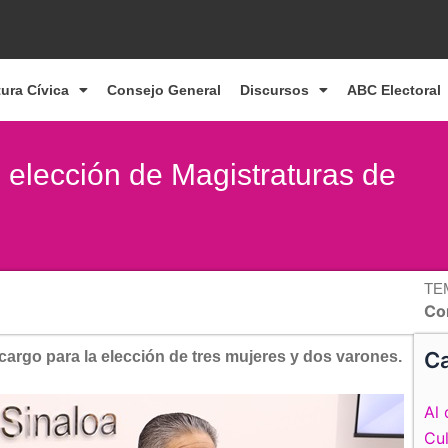
tura Cívica
Consejo General
Discursos
ABC Electoral
 elección de Magistraturas de
TE
Co
Ca
 cargo para la elección de tres mujeres y dos varones.
Al 
Cul