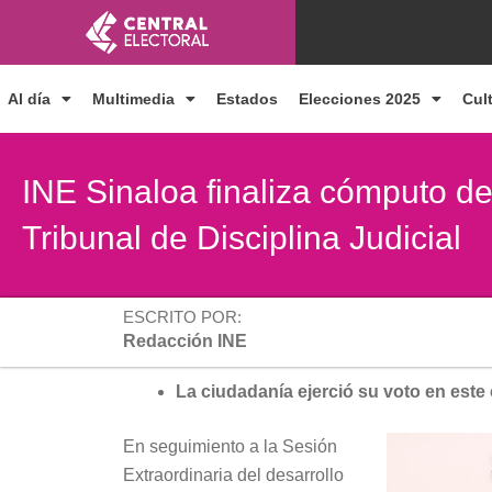
Ir
al
contenido
Al día
Multimedia
Estados
Elecciones 2025
Cul
INE Sinaloa finaliza cómputo de
Tribunal de Disciplina Judicial
ESCRITO POR:
Redacción INE
La ciudadanía ejerció su voto en este
En seguimiento a la Sesión
Extraordinaria del desarrollo