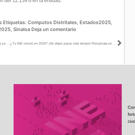
n del 12.159% en la entidad.
s
Etiquetas:
Computos Distritales
,
Estados2025
,
-2025
,
Sinaloa
Deja un comentario
Sigu
Informa INE Baja California que 10 Módulos de Atención Ciudadana ya brindan atención para tramitar Credencial para Votar
¿Tu INE venció en 2024? ¡No dejes pasar más tiempo! Renuévala en el Módulo más cercano
Con
for
ciu