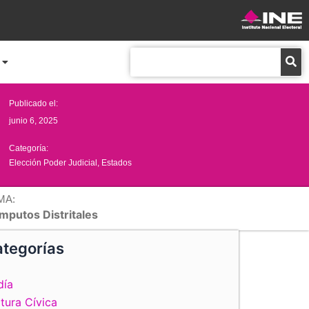
Buscar
Publicado el:
junio 6, 2025
Categoría:
Elección Poder Judicial
,
Estados
MA:
mputos Distritales
tegorías
día
tura Cívica