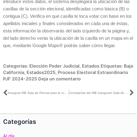
introducir estos datos, el sistema desplegará la ubicación de las
casillas de la sección electoral, identificadas como básica (B) o
contigua (C). Verifica en qué casilla te toca votar con base en los
apellidos iniciales y finales considerados en cada una de éstas,
esta información la observarás del lado izquierdo de la página y,
del lado derecho verás la ubicación de la casilla en un mapa en el
que, mediante Google Maps® podrás saber cómo llegar.
Categorías:
Elección Poder Judicial
,
Estados
Etiquetas:
Baja
California
,
Estados2025
,
Proceso Electoral Extraordinario
PJF 2024-2025
Deja un comentario
Ant
S
Inaugura INE Sala de Prensa para la cobertura de la Jornada Electoral del PEEPJF 2024-2025
Consejerías del INE inauguran Sala de Prensa para la cobertura de la Jornada Electoral del PJF
Categorías
Al día