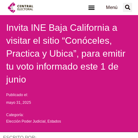
Ir
Menú
al
contenido
Invita INE Baja California a
visitar el sitio “Conóceles,
Practica y Ubica”, para emitir
tu voto informado este 1 de
junio
Publicado el:
mayo 31, 2025
Categoría:
Elección Poder Judicial
,
Estados
ESCRITO POR: