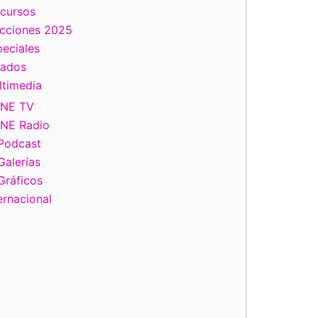
scursos
ecciones 2025
eciales
tados
ltimedia
INE TV
INE Radio
Podcast
Galerías
Gráficos
ernacional