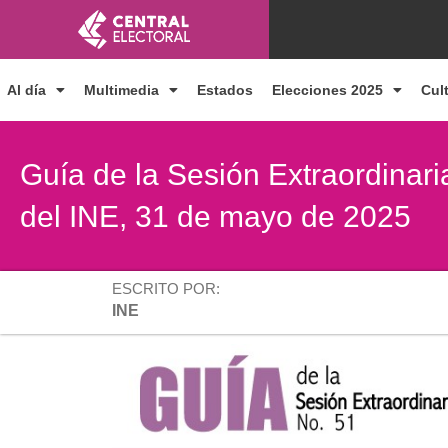
Ir
al
contenido
Al día
Multimedia
Estados
Elecciones 2025
Cul
Guía de la Sesión Extraordinar
del INE, 31 de mayo de 2025
ESCRITO POR:
INE