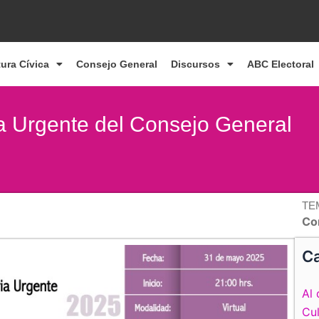
tura Cívica
Consejo General
Discursos
ABC Electoral
ia Urgente del Consejo General
TE
Co
Ca
Al 
Cul