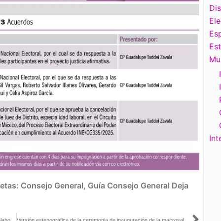
Di
El
Esp
Es
Mu
Int
uetas:
Consejo General
,
Guía Consejo General
Deja
Firman INE San Luis Potosí y Colegio de Notarios Convenio de Colaboración para dar certeza jurídica a jornada electoral del 1 de junio
Versión estenográfica de la ceremonia de inauguración de la macrosala de prensa del INE con motivo del Proceso electoral Extraordinario del Poder Judicial de la Federación 2024-2025