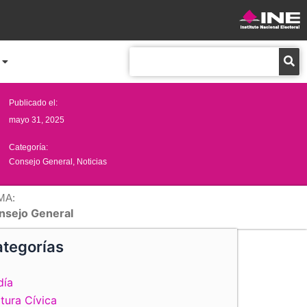
Buscar
Publicado el:
mayo 31, 2025
Categoría:
Consejo General
,
Noticias
MA:
nsejo General
tegorías
día
tura Cívica