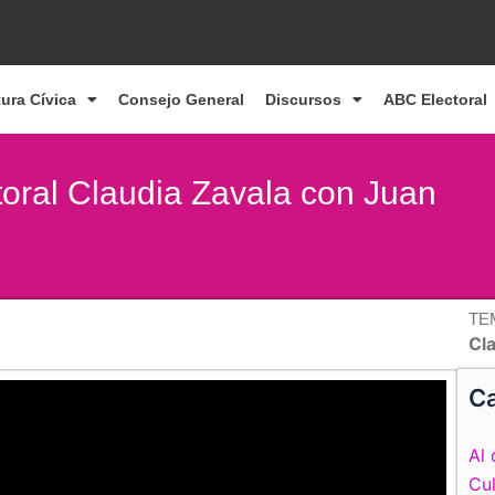
tura Cívica
Consejo General
Discursos
ABC Electoral
toral Claudia Zavala con Juan
TE
Cl
Ca
Al 
Cul