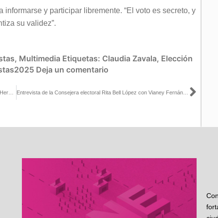
 informarse y participar libremente. “El voto es secreto, y
ntiza su validez”.
stas
,
Multimedia
Etiquetas:
Claudia Zavala
,
Elección
istas2025
Deja un comentario
Sigu
Entrevista de la Consejera Electoral Carla Humphrey con Enrique Hernández para W Radio
Entrevista de la Consejera electoral Rita Bell López con Vianey Fernández en Canal Once
Con
for
ciu