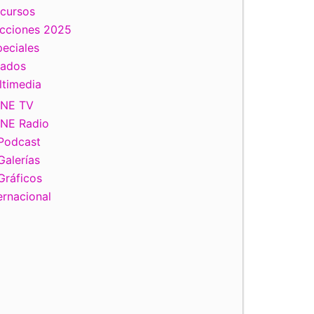
scursos
ecciones 2025
eciales
tados
ltimedia
INE TV
INE Radio
Podcast
Galerías
Gráficos
ernacional