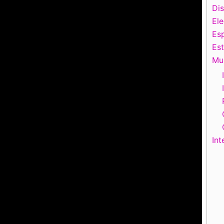
Di
El
Esp
Es
Mu
Int