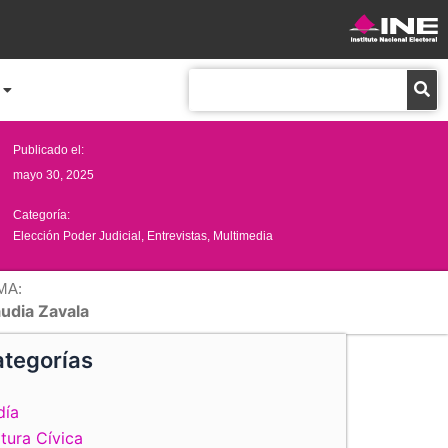
Buscar
Publicado el:
mayo 30, 2025
Categoría:
Elección Poder Judicial
,
Entrevistas
,
Multimedia
MA:
audia Zavala
tegorías
día
tura Cívica