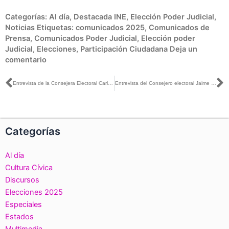
Categorías:
Al día
,
Destacada INE
,
Elección Poder Judicial
,
Noticias
Etiquetas:
comunicados 2025
,
Comunicados de
Prensa
,
Comunicados Poder Judicial
,
Elección poder
Judicial
,
Elecciones
,
Participación Ciudadana
Deja un
comentario
Ant
S
Entrevista de la Consejera Electoral Carla Humphrey con Guillermo Ortega para El Financiero TV
Entrevista del Consejero electoral Jaime Rivera con Pascal Beltrán del Río para Imagen Informativa
Categorías
Al día
Cultura Cívica
Discursos
Elecciones 2025
Especiales
Estados
Multimedia