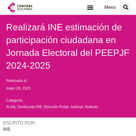
Ir
Menú
al
contenido
Realizará INE estimación de
participación ciudadana en
Jornada Electoral del PEEPJF
2024-2025
Publicado el:
mayo 29, 2025
Categoría:
Al día
,
Destacada INE
,
Elección Poder Judicial
,
Noticias
ESCRITO POR:
INE