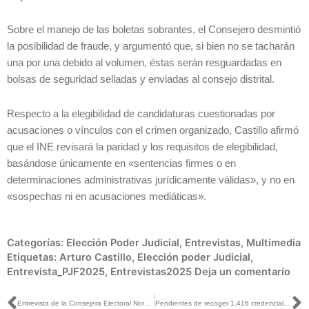
Sobre el manejo de las boletas sobrantes, el Consejero desmintió
la posibilidad de fraude, y argumentó que, si bien no se tacharán
una por una debido al volumen, éstas serán resguardadas en
bolsas de seguridad selladas y enviadas al consejo distrital.
Respecto a la elegibilidad de candidaturas cuestionadas por
acusaciones o vínculos con el crimen organizado, Castillo afirmó
que el INE revisará la paridad y los requisitos de elegibilidad,
basándose únicamente en «sentencias firmes o en
determinaciones administrativas jurídicamente válidas», y no en
«sospechas ni en acusaciones mediáticas».
Categorías:
Elección Poder Judicial
,
Entrevistas
,
Multimedia
Etiquetas:
Arturo Castillo
,
Elección poder Judicial
,
Entrevista_PJF2025
,
Entrevistas2025
Deja un comentario
Entrevista de la Consejera Electoral Norma De La Cruz con Ángel Cabrera para 24-Horas
Pendientes de recoger 1,416 credenciales para votar; 30 de mayo, plazo límite para acudir por ellas: INE Tlaxcala