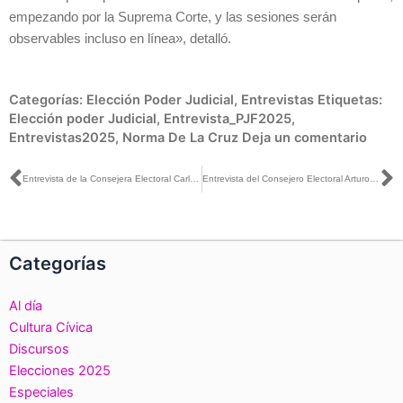
empezando por la Suprema Corte, y las sesiones serán
observables incluso en línea», detalló.
Categorías:
Elección Poder Judicial
,
Entrevistas
Etiquetas:
Elección poder Judicial
,
Entrevista_PJF2025
,
Entrevistas2025
,
Norma De La Cruz
Deja un comentario
Ant
S
Entrevista de la Consejera Electoral Carla Humphrey con Maca Carriedo para Maca Diario
Entrevista del Consejero Electoral Arturo Castillo con Hernán Gómez para La Octava Noticias
Categorías
Al día
Cultura Cívica
Discursos
Elecciones 2025
Especiales