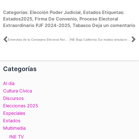
Categorías:
Elección Poder Judicial
,
Estados
Etiquetas:
Estados2025
,
Firma De Convenio
,
Proceso Electoral
Extraordinario PJF 2024-2025
,
Tabasco
Deja un comentario
Ant
S
Entrevista de la Consejera Electoral Norma De La cruz con Adriana Esthela Flores para Entre Líneas
INE Baja California Sur realiza simulacro del sistema de cómputos rumbo a la elección del 1 de junio
Categorías
Al día
Cultura Cívica
Discursos
Elecciones 2025
Especiales
Estados
Multimedia
INE TV