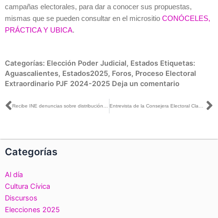
campañas electorales, para dar a conocer sus propuestas,
mismas que se pueden consultar en el micrositio
CONÓCELES,
PRÁCTICA Y UBICA
.
Categorías:
Elección Poder Judicial
,
Estados
Etiquetas:
Aguascalientes
,
Estados2025
,
Foros
,
Proceso Electoral
Extraordinario PJF 2024-2025
Deja un comentario
Ant
S
Recibe INE denuncias sobre distribución de presunta propaganda electoral; investiga e informa a la FISEL
Entrevista de la Consejera Electoral Claudia Zavala con Ana Francisca Vega para MVS Radio
Categorías
Al día
Cultura Cívica
Discursos
Elecciones 2025