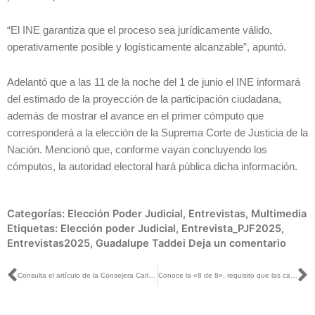
“El INE garantiza que el proceso sea jurídicamente válido,
operativamente posible y logísticamente alcanzable”, apuntó.
Adelantó que a las 11 de la noche del 1 de junio el INE informará
del estimado de la proyección de la participación ciudadana,
además de mostrar el avance en el primer cómputo que
corresponderá a la elección de la Suprema Corte de Justicia de la
Nación. Mencionó que, conforme vayan concluyendo los
cómputos, la autoridad electoral hará pública dicha información.
Categorías:
Elección Poder Judicial
,
Entrevistas
,
Multimedia
Etiquetas:
Elección poder Judicial
,
Entrevista_PJF2025
,
Entrevistas2025
,
Guadalupe Taddei
Deja un comentario
Ant
S
Consulta el artículo de la Consejera Carla Humphrey publicado en El Universal
Conoce la «8 de 8», requisito que las candidaturas al Poder Judicial deben cumplir para ser elegibles a un cargo público