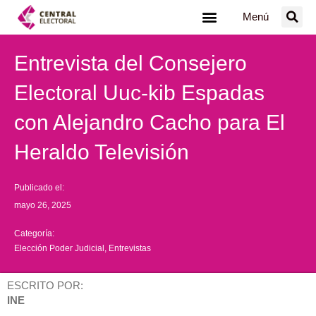
Ir
Menú
al
contenido
Entrevista del Consejero
Electoral Uuc-kib Espadas
con Alejandro Cacho para El
Heraldo Televisión
Publicado el:
mayo 26, 2025
Categoría:
Elección Poder Judicial
,
Entrevistas
ESCRITO POR:
INE