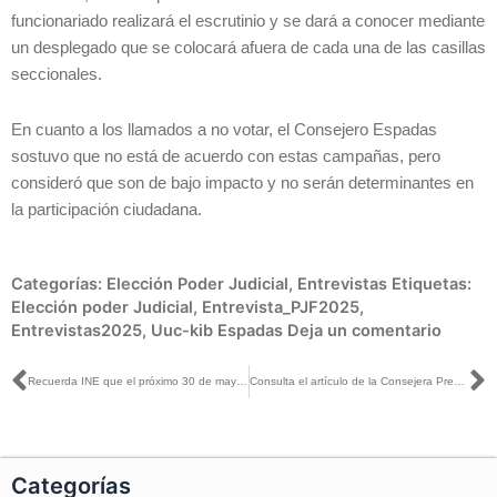
funcionariado realizará el escrutinio y se dará a conocer mediante
un desplegado que se colocará afuera de cada una de las casillas
seccionales.
En cuanto a los llamados a no votar, el Consejero Espadas
sostuvo que no está de acuerdo con estas campañas, pero
consideró que son de bajo impacto y no serán determinantes en
la participación ciudadana.
Categorías:
Elección Poder Judicial
,
Entrevistas
Etiquetas:
Elección poder Judicial
,
Entrevista_PJF2025
,
Entrevistas2025
,
Uuc-kib Espadas
Deja un comentario
Ant
S
Recuerda INE que el próximo 30 de mayo es la fecha límite para recoger la Credencial para Votar
Consulta el artículo de la Consejera Presidenta, Guadalupe Taddei, publicado en El Heraldo de México
Categorías