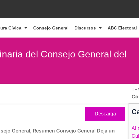
tura Cívica
Consejo General
Discursos
ABC Electoral
naria del Consejo General del
TE
Co
Ca
Descarga
Al 
sejo General
,
Resumen Consejo General
Deja un
Cul