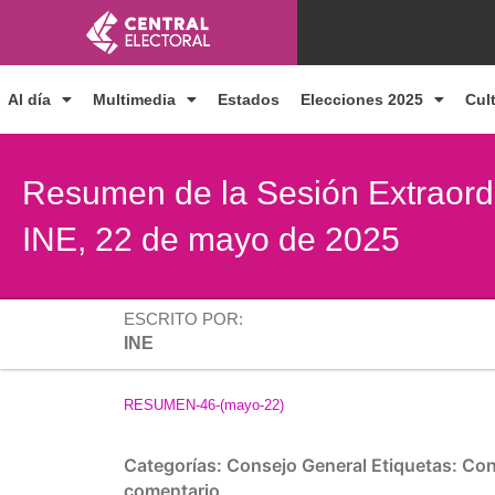
Ir
al
contenido
Al día
Multimedia
Estados
Elecciones 2025
Cul
Resumen de la Sesión Extraordi
INE, 22 de mayo de 2025
ESCRITO POR:
INE
RESUMEN-46-(mayo-22)
Categorías:
Consejo General
Etiquetas:
Con
comentario