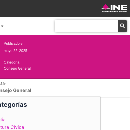
Buscar
Publicado el:
mayo 22, 2025
Categoría:
Consejo General
MA:
nsejo General
tegorías
día
tura Cívica