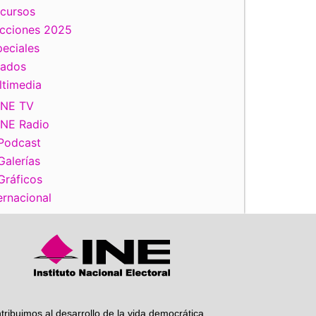
scursos
ecciones 2025
iente
eciales
tados
ltimedia
INE TV
INE Radio
Podcast
Galerías
Gráficos
ernacional
tribuimos al desarrollo de la vida democrática