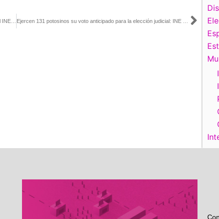
Di
El
Sigu
Guía de la Segunda Sesión Extraordinaria del Consejo General del INE, 22 de mayo de 2025
Ejercen 131 potosinos su voto anticipado para la elección judicial: INE San Luis Potosí
Esp
Es
Mu
Int
Con