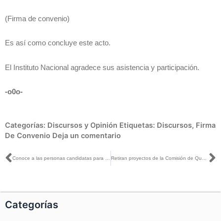
(Firma de convenio)
Es así como concluye este acto.
El Instituto Nacional agradece sus asistencia y participación.
-o0o-
Categorías:
Discursos y Opinión
Etiquetas:
Discursos
,
Firma
De Convenio
Deja un comentario
Ant
S
Conoce a las personas candidatas para impartir justicia en nuestro país y practica tu voto
Retiran proyectos de la Comisión de Quejas por cambio de situación jurídica
Categorías