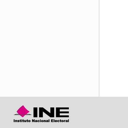
iente