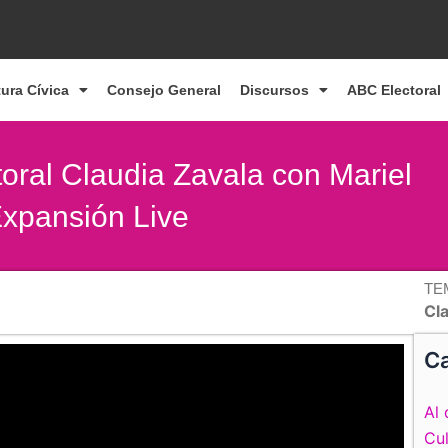
tura Cívica
Consejo General
Discursos
ABC Electoral
toral Claudia Zavala con Mariel
Expansión Live
TE
Cl
Ca
Al 
Cul