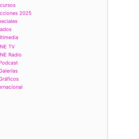
scursos
ecciones 2025
eciales
tados
ltimedia
INE TV
INE Radio
Podcast
Galerías
Gráficos
ernacional