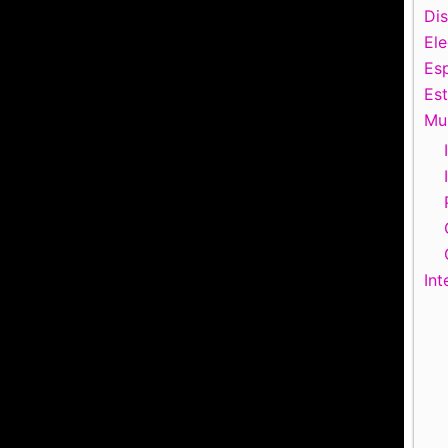
Di
El
Esp
Es
Mu
Int