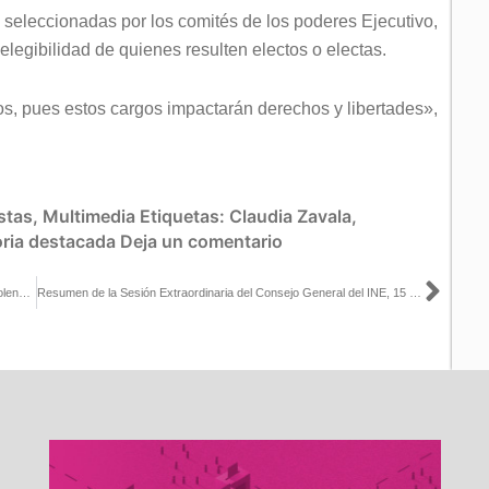
seleccionadas por los comités de los poderes Ejecutivo,
a elegibilidad de quienes resulten electos o electas.
s, pues estos cargos impactarán derechos y libertades»,
stas
,
Multimedia
Etiquetas:
Claudia Zavala
,
oria destacada
Deja un comentario
Sigu
Inicia INE Querétaro e Instituto Electoral Estatal jornadas sobre Violencia Política de Género en el municipio de Corregidora
Resumen de la Sesión Extraordinaria del Consejo General del INE, 15 de mayo de 2025