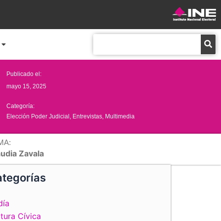
Buscar
Publicado el:
mayo 15, 2025
Categoría:
Elección Poder Judicial
,
Entrevistas
,
Multimedia
MA:
audia Zavala
tegorías
día
tura Cívica