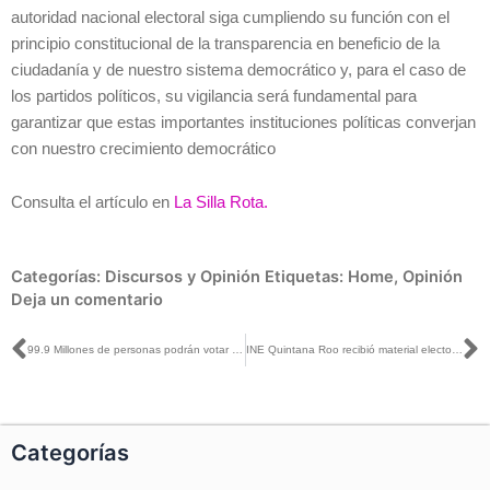
autoridad nacional electoral siga cumpliendo su función con el
principio constitucional de la transparencia en beneficio de la
ciudadanía y de nuestro sistema democrático y, para el caso de
los partidos políticos, su vigilancia será fundamental para
garantizar que estas importantes instituciones políticas converjan
con nuestro crecimiento democrático
Consulta el artículo en
La Silla Rota.
Categorías:
Discursos y Opinión
Etiquetas:
Home
,
Opinión
Deja un comentario
Ant
S
99.9 Millones de personas podrán votar en las primeras elecciones del Poder Judicial
INE Quintana Roo recibió material electoral no custodiado para elección del Poder Judicial el 1 de junio
Categorías