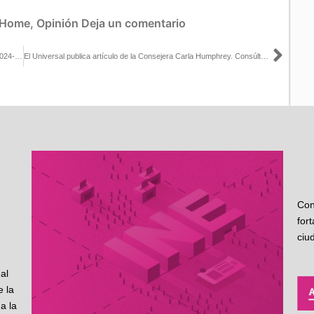
Home
,
Opinión
Deja un comentario
Sigu
Requisitos para participar en Observación Electoral del PEEPJF 2024-2025: INE Baja California
El Universal publica artículo de la Consejera Carla Humphrey. Consúltalo aquí
Con
for
ciu
al
 la
a la