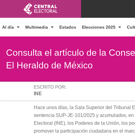
Ir
al
contenido
Al día
Multimedia
Estados
Elecciones 2025
Cul
Consulta el artículo de la Cons
El Heraldo de México
ESCRITO POR:
INE
Hace unos días, la Sala Superior del Tribunal E
sentencia SUP-JE-101/2025 y acumulados, en l
Electoral (INE), los Poderes de la Unión, los p
promover la participación ciudadana en el marc