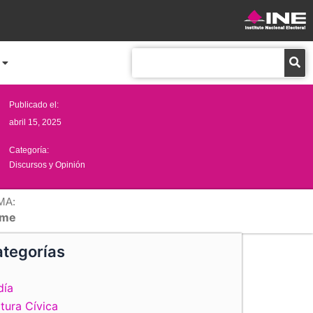
Buscar
Publicado el:
abril 15, 2025
Categoría:
Discursos y Opinión
MA:
me
tegorías
día
tura Cívica