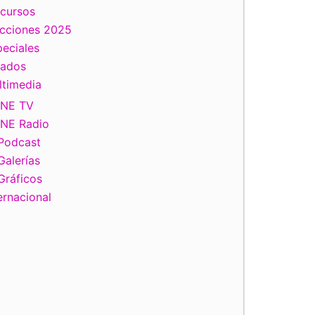
scursos
ecciones 2025
eciales
tados
ltimedia
INE TV
INE Radio
Podcast
Galerías
Gráficos
ernacional