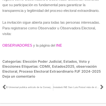
que su participación es fundamental para garantizar la
transparencia y legitimidad del proceso electoral extraordinario.
La invitación sigue abierta para todas las personas interesadas.
Para registrarse como Observador u Observadora Electoral,
visita:
OBSERVADORES
y la página del
INE
Categorías:
Elección Poder Judicial
,
Estados
,
Voto y
Elecciones
Etiquetas:
CDMX
,
Estados2025
,
observación
Electoral
,
Proceso Electoral Extraordinario PJF 2024-2025
Deja un comentario
Ant
S
El Universal publica artículo de la Consejera Carla Humphrey
Instalará INE San Luis Potosí más de dos mil casillas de votación del Proceso Electoral Extraordinario del Poder Judicial Federal 2024-2025