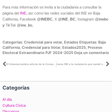
Para más información se invita a la ciudadanía a consultar la
página del
INE
, así como las redes sociales del INE en Baja
California, Facebook
@INEBC
, X
@INE_BC
, Instagram
@inebc
y
TikTok
@ine_bc.
Categorías:
Credencial para votar
,
Estados
Etiquetas:
Baja
California
,
Credencial para Votar
,
Estados2025
,
Proceso
Electoral Extraordinario PJF 2024-2025
Deja un comentario
Ant
S
El Universal publica artículo de la Consejera Electoral Carla Humphrey
Llama INE a la ciudadanía que tramitó su Credencial para Votar a recogerla, tiene hasta el 31 de marzo
Categorías
Al día
Cultura Cívica
Discursos