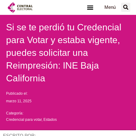
Ir
Menú
al
contenido
Si se te perdió tu Credencial
para Votar y estaba vigente,
puedes solicitar una
Reimpresión: INE Baja
California
Publicado el:
marzo 11, 2025
Categoría:
Credencial para votar
,
Estados
ESCRITO POR: