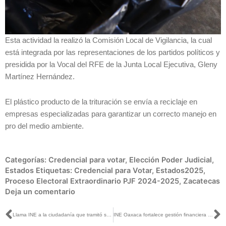
Esta actividad la realizó la Comisión Local de Vigilancia, la cual
está integrada por las representaciones de los partidos políticos y
presidida por la Vocal del RFE de la Junta Local Ejecutiva, Gleny
Martínez Hernández.
El plástico producto de la trituración se envía a reciclaje en
empresas especializadas para garantizar un correcto manejo en
pro del medio ambiente.
Categorías:
Credencial para votar
,
Elección Poder Judicial
,
Estados
Etiquetas:
Credencial para Votar
,
Estados2025
,
Proceso Electoral Extraordinario PJF 2024-2025
,
Zacatecas
Deja un comentario
Ant
S
Llama INE a la ciudadanía que tramitó su Credencial para Votar a recogerla, tiene hasta el 31 de marzo
INE Oaxaca fortalece gestión financiera mediante aplicación de buenas prácticas en el ejercicio presupuestal