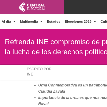
Ir
al
contenido
Al día
Multimedia
Estados
Elecciones 2025
Cul
Refrenda INE compromiso de pre
la lucha de los derechos polític
ESCRITO POR:
INE
Urna Conmemorativa es un patrimonio
Claudia Zavala
Importancia de la urna es que nos re
Ravel