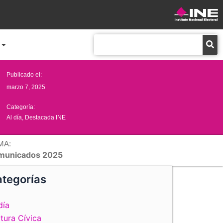
Buscar
Publicado el:
marzo 7, 2025
Categoría:
Al día
,
Destacada INE
MA:
municados 2025
tegorías
día
tura Cívica