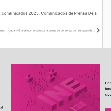
:
comunicados 2025
,
Comunicados de Prensa
Deja
Sigu
Conmemora INE Día Internacional de las Mujeres con “Urna Conmemorativa” sobre su participación política
Lleva INE la democracia hasta la puerta de personas con discapacidad y cuidadoras primarias
Con
for
ciu
al