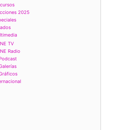
scursos
ecciones 2025
eciales
tados
ltimedia
INE TV
INE Radio
Podcast
Galerías
Gráficos
ernacional