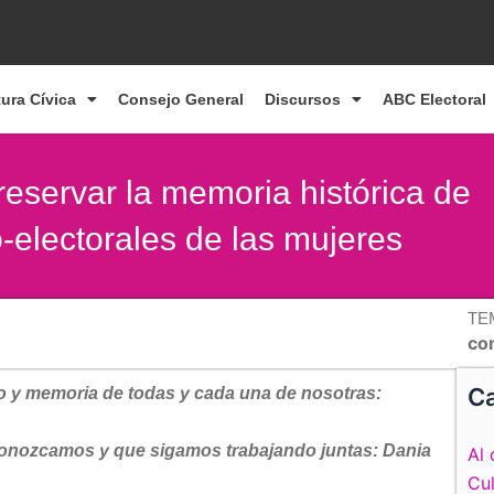
tura Cívica
Consejo General
Discursos
ABC Electoral
servar la memoria histórica de
o-electorales de las mujeres
TE
co
Ca
 y memoria de todas y cada una de nosotras:
conozcamos y que sigamos trabajando juntas: Dania
Al 
Cul