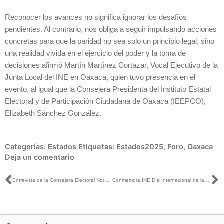
Reconocer los avances no significa ignorar los desafíos
pendientes. Al contrario, nos obliga a seguir impulsando acciones
concretas para que la paridad no sea solo un principio legal, sino
una realidad vivida en el ejercicio del poder y la toma de
decisiones afirmó Martín Martínez Cortazar, Vocal Ejecutivo de la
Junta Local del INE en Oaxaca, quien tuvo presencia en el
evento, al igual que la Consejera Presidenta del Instituto Estatal
Electoral y de Participación Ciudadana de Oaxaca (IEEPCO),
Elizabeth Sánchez González.
Categorías:
Estados
Etiquetas:
Estados2025
,
Foro
,
Oaxaca
Deja un comentario
Ant
S
Entrevista de la Consejera Electoral Norma De La Cruz con Luis Carlos Ortiz para Milenio Televisión
Conmemora INE Día Internacional de las Mujeres con “Urna Conmemorativa” sobre su participación política