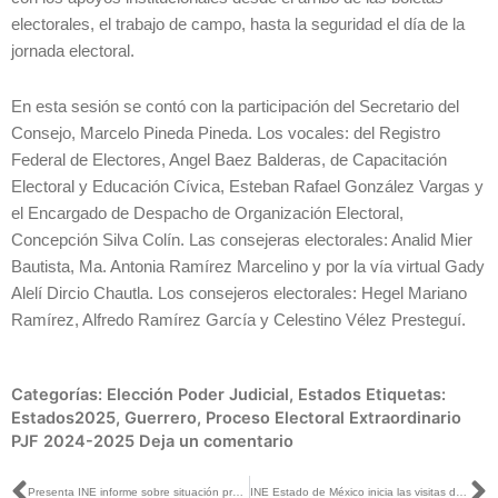
electorales, el trabajo de campo, hasta la seguridad el día de la
jornada electoral.
En esta sesión se contó con la participación del Secretario del
Consejo, Marcelo Pineda Pineda. Los vocales: del Registro
Federal de Electores, Angel Baez Balderas, de Capacitación
Electoral y Educación Cívica, Esteban Rafael González Vargas y
el Encargado de Despacho de Organización Electoral,
Concepción Silva Colín. Las consejeras electorales: Analid Mier
Bautista, Ma. Antonia Ramírez Marcelino y por la vía virtual Gady
Alelí Dircio Chautla. Los consejeros electorales: Hegel Mariano
Ramírez, Alfredo Ramírez García y Celestino Vélez Presteguí.
Categorías:
Elección Poder Judicial
,
Estados
Etiquetas:
Estados2025
,
Guerrero
,
Proceso Electoral Extraordinario
PJF 2024-2025
Deja un comentario
Presenta INE informe sobre situación presupuestal de los Organismos Públicos Locales
INE Estado de México inicia las visitas domiciliarias para el Voto Anticipado