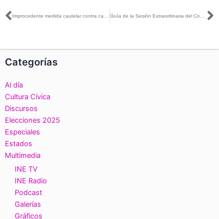
Ant
S
Improcedente medida cautelar contra candidato a una magistratura de la Sala Superior
Guía de la Sesión Extraordinaria del Consejo General, 27 de febrero de 2025
Categorías
Al día
Cultura Cívica
Discursos
Elecciones 2025
Especiales
Estados
Multimedia
INE TV
INE Radio
Podcast
Galerías
Gráficos