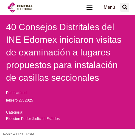
Ir
Menú
al
contenido
40 Consejos Distritales del
INE Edomex iniciaron visitas
de examinación a lugares
propuestos para instalación
de casillas seccionales
Publicado el:
febrero 27, 2025
Categoría:
Elección Poder Judicial
,
Estados
ESCRITO POR: