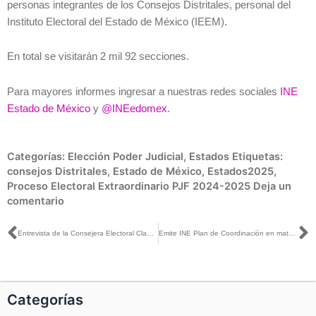
personas integrantes de los Consejos Distritales, personal del
Instituto Electoral del Estado de México (IEEM).
En total se visitarán 2 mil 92 secciones.
Para mayores informes ingresar a nuestras redes sociales
INE
Estado de México
y
@INEedomex
.
Categorías:
Elección Poder Judicial
,
Estados
Etiquetas:
consejos Distritales
,
Estado de México
,
Estados2025
,
Proceso Electoral Extraordinario PJF 2024-2025
Deja un
comentario
Ant
S
Entrevista de la Consejera Electoral Claudia Zavala con Francisco Muñoz para Radio Educación
Emite INE Plan de Coordinación en materia de Organización Electoral para el PEEPJF 2024-2025
Categorías