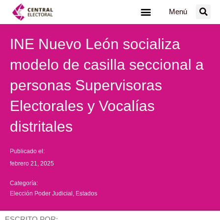
Ir
Menú
al
contenido
INE Nuevo León socializa
modelo de casilla seccional a
personas Supervisoras
Electorales y Vocalías
distritales
Publicado el:
febrero 21, 2025
Categoría:
Elección Poder Judicial
,
Estados
ESCRITO POR: