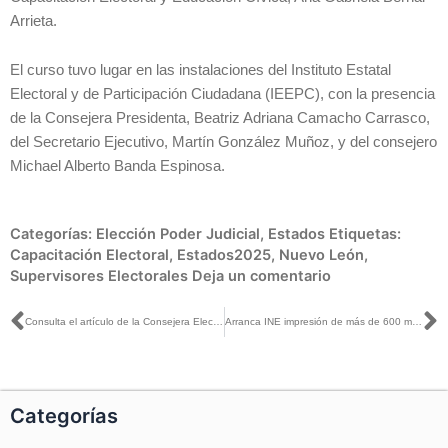
Arrieta.
El curso tuvo lugar en las instalaciones del Instituto Estatal
Electoral y de Participación Ciudadana (IEEPC), con la presencia
de la Consejera Presidenta, Beatriz Adriana Camacho Carrasco,
del Secretario Ejecutivo, Martín González Muñoz, y del consejero
Michael Alberto Banda Espinosa.
Categorías:
Elección Poder Judicial
,
Estados
Etiquetas:
Capacitación Electoral
,
Estados2025
,
Nuevo León
,
Supervisores Electorales
Deja un comentario
Ant
S
Consulta el artículo de la Consejera Electoral Carla Humphrey publicado en La Silla Rota
Arranca INE impresión de más de 600 millones de boletas para elección judicial
Categorías