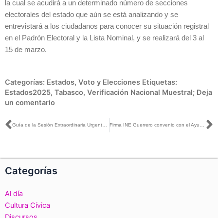
la cual se acudirá a un determinado número de secciones
electorales del estado que aún se está analizando y se
entrevistará a los ciudadanos para conocer su situación registral
en el Padrón Electoral y la Lista Nominal, y se realizará del 3 al
15 de marzo.
Categorías:
Estados
,
Voto y Elecciones
Etiquetas:
Estados2025
,
Tabasco
,
Verificación Nacional Muestral;
Deja
un comentario
Ant
S
Guía de la Sesión Extraordinaria Urgente del Consejo General, 17 de febrero de 2025
Firma INE Guerrero convenio con el Ayuntamiento de Mochitlán
Categorías
Al día
Cultura Cívica
Discursos