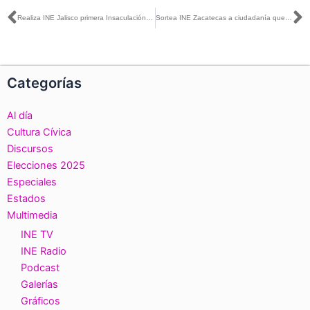
Ant
S
Realiza INE Jalisco primera Insaculación para elegir integrantes de casillas electorales en el PEEPJF 2024-2025
Sortea INE Zacatecas a ciudadanía que integrará casillas en elección del Poder Judicial
Categorías
Al día
Cultura Cívica
Discursos
Elecciones 2025
Especiales
Estados
Multimedia
INE TV
INE Radio
Podcast
Galerías
Gráficos