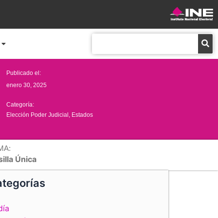
Buscar
Publicado el:
enero 30, 2025
Categoría:
Elección Poder Judicial
,
Estados
MA:
illa Única
tegorías
día