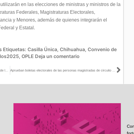
tilizarán en las elecciones de ministras y ministros de la
raturas Federales, Magistraturas Electorales,
stancia y Menores, además de quienes integrarán el
Federal y Estatal.
s
Etiquetas:
Casilla Única
,
Chihuahua
,
Convenio de
dos2025
,
OPLE
Deja un comentario
Sigu
Avala INE lugar de la Credencial para Votar que se marcará el día de la Jornada Electoral del PEEPJF 2024-2025
Aprueban boletas electorales de las personas magistradas de circuito y juezas de distrito para las elecciones del PJF
Con
for