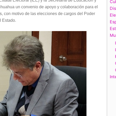
o Estatal Electoral (IEE) y la Secretaría de Educación y
Cul
ihuahua un convenio de apoyo y colaboración para el
Di
s, con motivo de las elecciones de cargos del Poder
El
l Estado.
Esp
Es
Mu
Int