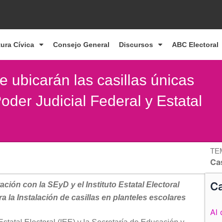
tura Cívica
Consejo General
Discursos
ABC Electoral
e ubicarán las casillas únicas
oder Judicial Federal y Estatal
TE
Cas
Ca
ión con la SEyD y el Instituto Estatal Electoral
 la Instalación de casillas en planteles escolares
Al 