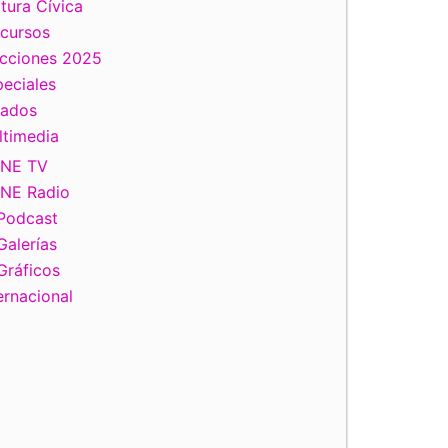
tura Cívica
scursos
ecciones 2025
eciales
tados
ltimedia
INE TV
INE Radio
Podcast
Galerías
Gráficos
ernacional