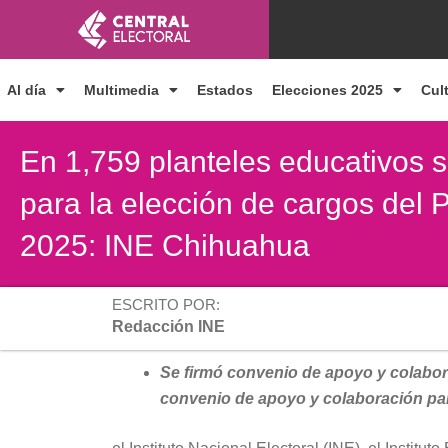
Ir
al
contenido
Al día
Multimedia
Estados
Elecciones 2025
Cul
En 1,759 planteles educativos s
para la elección de cargos del P
2025: INE Chihuahua
ESCRITO POR:
Redacción INE
Se firmó convenio de apoyo y colaborac
convenio de apoyo y colaboración para