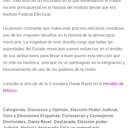
INE. Todo esto en un escenario en el que enfrentamos el mayor
recorte presupuestal en la historia del Instituto desde que era
Instituto Federal Electoral.
La presión constante que rodea este proceso electoral constituye
uno de los mayores desafíos en la historia de la democracia
mexicana. La magnitud de este desafío exige que todas las
autoridades del Estado mexicano sumen esfuerzos en el ámbito
de sus atribuciones para llevar a buen puerto esta elección que
no sólo es histórica, sino que es un parteaguas en la integración y
funcionamiento de uno de los poderes de la Unión.
consulta el artículo de la Consejera Dania Ravel en el
Heraldo de
México
.
Categorías:
Discursos y Opinión
,
Elección Poder Judicial
,
Voto y Elecciones
Etiquetas:
Consejeras y Consejeros
Electorales
,
Dania Ravel
,
Destacada
,
Elección poder
Judicial
,
Historia destacada
Deja un comentario