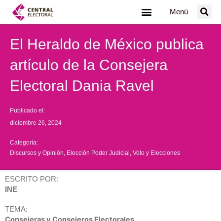
Ir
Menú
al
contenido
El Heraldo de México publica
artículo de la Consejera
Electoral Dania Ravel
Publicado el:
diciembre 26, 2024
Categoría:
Discursos y Opinión
,
Elección Poder Judicial
,
Voto y Elecciones
ESCRITO POR:
INE
TEMA:
Consejeras y Consejeros Electorales