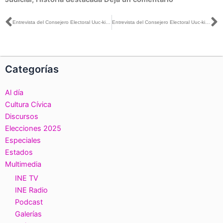
Ant
S
Entrevista del Consejero Electoral Uuc-kib Espadas con Carlos Zúñiga para Milenio TV
Entrevista del Consejero Electoral Uuc-kib Espadas con Manuel de Santiago para Aristegui Noticias
Categorías
Al día
Cultura Cívica
Discursos
Elecciones 2025
Especiales
Estados
Multimedia
INE TV
INE Radio
Podcast
Galerías