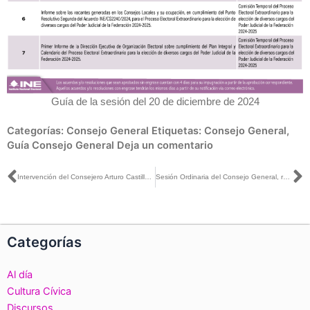
Guía de la sesión del 20 de diciembre de 2024
Categorías:
Consejo General
Etiquetas:
Consejo General
,
Guía Consejo General
Deja un comentario
Ant
S
Intervención del Consejero Arturo Castillo Loza, durante la Sesión Ordinaria del Consejo General del Instituto Nacional Electoral (INE)
Sesión Ordinaria del Consejo General, realizada el día 20 de diciembre de 2024
Categorías
Al día
Cultura Cívica
Discursos