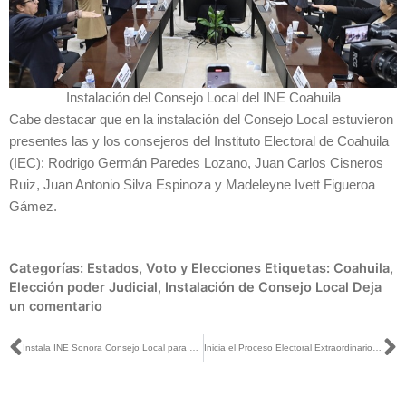
Instalación del Consejo Local del INE Coahuila
Cabe destacar que en la instalación del Consejo Local estuvieron
presentes las y los consejeros del Instituto Electoral de Coahuila
(IEC): Rodrigo Germán Paredes Lozano, Juan Carlos Cisneros
Ruiz, Juan Antonio Silva Espinoza y Madeleyne Ivett Figueroa
Gámez.
Categorías:
Estados
,
Voto y Elecciones
Etiquetas:
Coahuila
,
Elección poder Judicial
,
Instalación de Consejo Local
Deja
un comentario
Ant
S
Instala INE Sonora Consejo Local para organizar el Proceso Electoral Extraordinario para la Elección de diversos cargos del Poder Judicial de la Federación 2024-2025
Inicia el Proceso Electoral Extraordinario del Poder Judicial de la Federación en Zacatecas