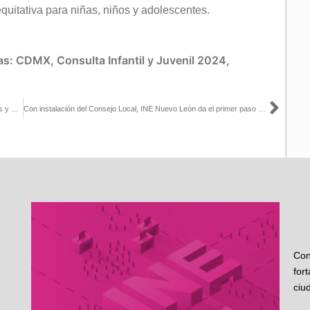
quitativa para niñas, niños y adolescentes.
as:
CDMX
,
Consulta Infantil y Juvenil 2024
,
Sigu
Inicia INE Yucatán Proceso Extraordinario para elección de Jueces y Magistrados 2025
Con instalación del Consejo Local, INE Nuevo León da el primer paso para el Proceso Electivo Extraordinario del Poder Judicial
Con
for
ciu