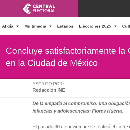
Ir
al
contenido
Al día
Multimedia
Estados
Elecciones 2025
Cul
Concluye satisfactoriamente la C
en la Ciudad de México
ESCRITO POR:
Redacción INE
De la empatía al compromiso: una obligación
infancias y adolescencias: Flores Huerta
.
El pasado 30 de noviembre se realizó el cierre 