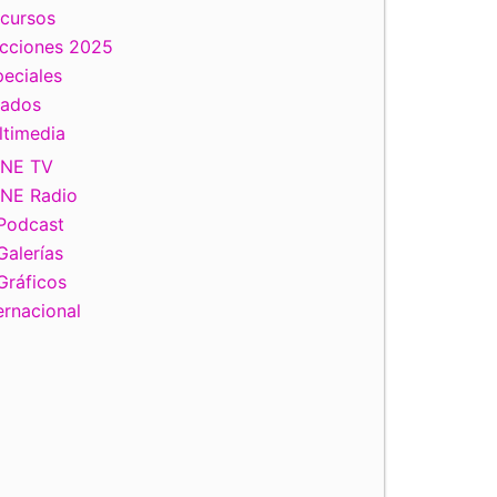
scursos
ecciones 2025
eciales
tados
ltimedia
INE TV
INE Radio
Podcast
Galerías
Gráficos
ernacional