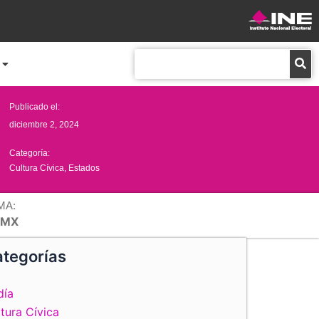
Buscar
Publicado el:
diciembre 2, 2024
Categoría:
Cultura Cívica
,
Estados
MA:
DMX
tegorías
día
tura Cívica