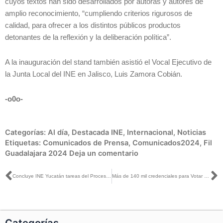
cuyos textos han sido desarrollados por autoras y autores de
amplio reconocimiento, “cumpliendo criterios rigurosos de
calidad, para ofrecer a los distintos públicos productos
detonantes de la reflexión y la deliberación política”.
A la inauguración del stand también asistió el Vocal Ejecutivo de
la Junta Local del INE en Jalisco, Luis Zamora Cobián.
-o0o-
Categorías:
Al día
,
Destacada INE
,
Internacional
,
Noticias
Etiquetas:
Comunicados de Prensa
,
Comunicados2024
,
Fil
Guadalajara 2024
Deja un comentario
Ant
S
Concluye INE Yucatán tareas del Proceso Electoral Extraordinario en Chichimilá e Izamal
Más de 140 mil credenciales para Votar en Sinaloa dejarán de ser válidas en 2025