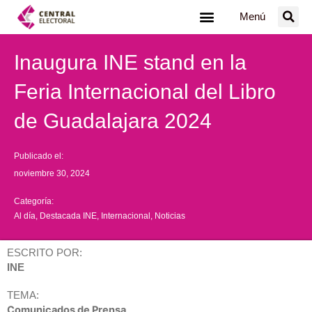
Ir
Menú
al
contenido
Inaugura INE stand en la
Feria Internacional del Libro
de Guadalajara 2024
Publicado el:
noviembre 30, 2024
Categoría:
Al día
,
Destacada INE
,
Internacional
,
Noticias
ESCRITO POR:
INE
TEMA:
Comunicados de Prensa