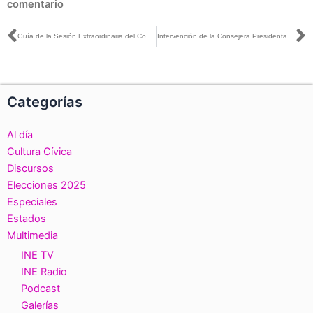
comentario
Ant
S
Guía de la Sesión Extraordinaria del Consejo General, 28 de noviembre de 2024
Intervención de la Consejera Presidenta, Guadalupe Taddei Zavala, en el Punto Único del Orden del Día, relativo Designación de la persona Titular de la Secretaría Ejecutiva
Categorías
Al día
Cultura Cívica
Discursos
Elecciones 2025
Especiales
Estados
Multimedia
INE TV
INE Radio
Podcast
Galerías